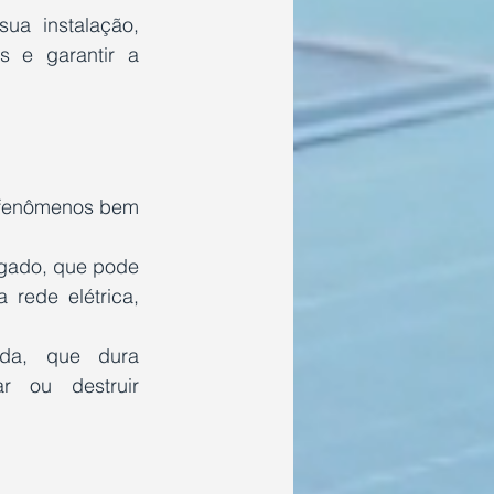
ua instalação, 
 e garantir a 
 fenômenos bem 
gado, que pode 
rede elétrica, 
da, que dura 
r ou destruir 