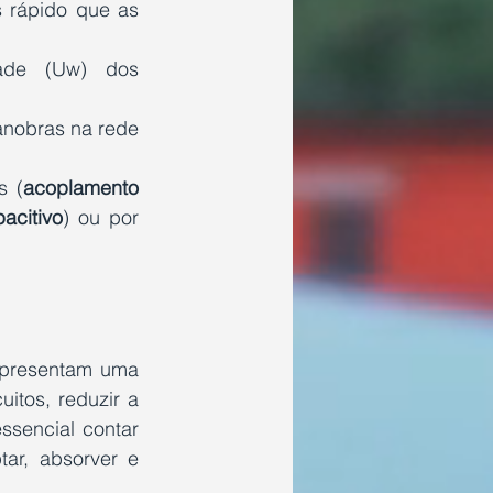
 rápido que as 
ade (Uw) dos 
nobras na rede 
s (
acoplamento 
acitivo
) ou por 
epresentam uma 
tos, reduzir a 
ssencial contar 
ar, absorver e 