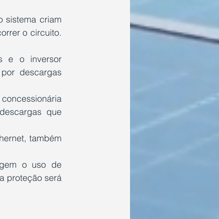
o sistema criam 
rer o circuito. 
 e o inversor 
por descargas 
 concessionária 
descargas que 
hernet, também 
Esses fatores explicam por que normas nacionais e internacionais exigem o uso de 
a proteção será 