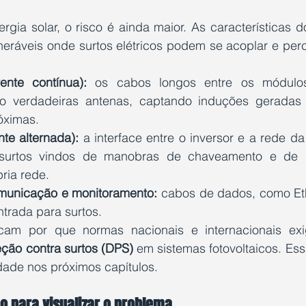
gia solar, o risco é ainda maior. As características d
neráveis onde surtos elétricos podem se acoplar e percor
nte contínua):
 os cabos longos entre os módulos
 verdadeiras antenas, captando induções geradas 
óximas.
te alternada):
 a interface entre o inversor e a rede da
a surtos vindos de manobras de chaveamento e de 
ria rede.
municação e monitoramento:
 cabos de dados, como Et
ntrada para surtos.
eção contra surtos (DPS)
 em sistemas fotovoltaicos. Ess
dade nos próximos capítulos.
o para visualizar o problema