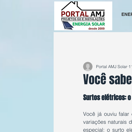
ENE
All Posts
Portal AMJ Solar
1
Você sabe
Avaliado com NaN d
Surtos elétricos:
Você já ouviu falar
variações naturais 
especial: o surto e