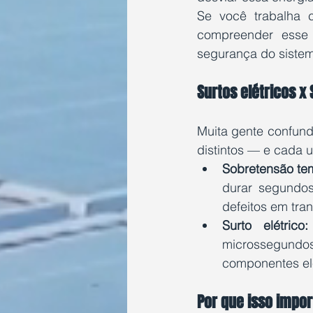
Se você trabalha c
compreender esse 
segurança do siste
Surtos elétricos x
Muita gente confund
distintos — e cada 
Sobretensão tem
durar segundos
defeitos em tra
Surto elétrico:
microssegundo
componentes ele
Por que isso impor