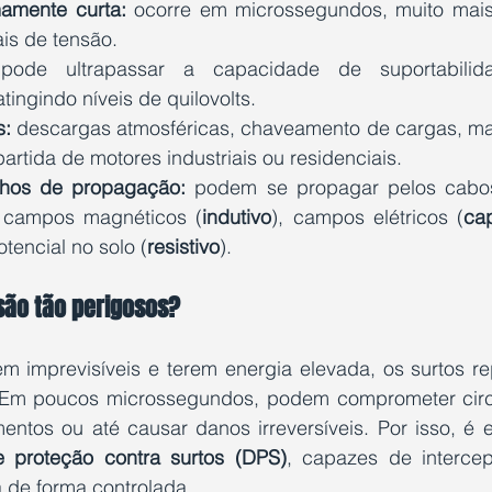
amente curta:
 ocorre em microssegundos, muito mais
is de tensão.
pode ultrapassar a capacidade de suportabilid
ingindo níveis de quilovolts.
s:
 descargas atmosféricas, chaveamento de cargas, ma
 partida de motores industriais ou residenciais.
nhos de propagação:
 podem se propagar pelos cabo
r campos magnéticos (
indutivo
), campos elétricos (
cap
tencial no solo (
resistivo
).
são tão perigosos?
m imprevisíveis e terem energia elevada, os surtos r
 Em poucos microssegundos, podem comprometer circui
entos ou até causar danos irreversíveis. Por isso, é e
de proteção contra surtos (DPS)
, capazes de intercept
a de forma controlada.