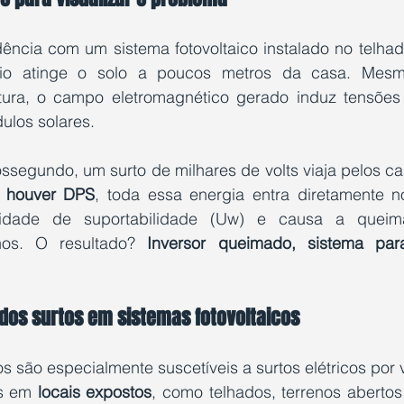
ncia com um sistema fotovoltaico instalado no telhad
io atinge o solo a poucos metros da casa. Mesm
utura, o campo eletromagnético gerado induz tensõe
ulos solares.
ssegundo, um surto de milhares de volts viaja pelos ca
 houver DPS
, toda essa energia entra diretamente n
idade de suportabilidade (Uw) e causa a queima
nos. O resultado? 
Inversor queimado, sistema para
 dos surtos em sistemas fotovoltaicos
os são especialmente suscetíveis a surtos elétricos por 
s em 
locais expostos
, como telhados, terrenos abertos