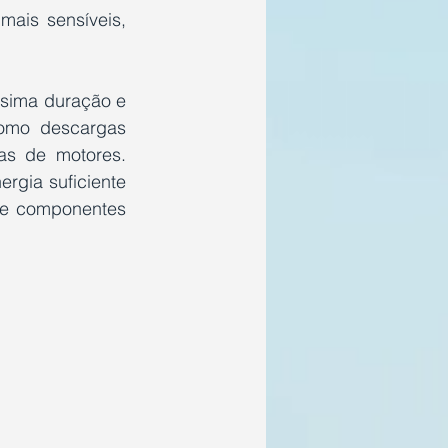
ais sensíveis, 
ssima duração e 
omo descargas 
s de motores. 
gia suficiente 
de componentes 