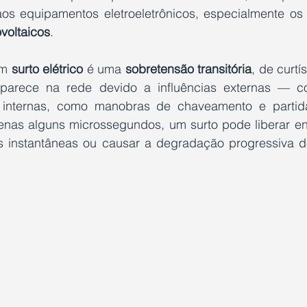
aos equipamentos eletroeletrônicos, especialmente os m
ovoltaicos
.
m 
surto elétrico
 é uma 
sobretensão transitória
, de curtí
aparece na rede devido a influências externas — c
 internas, como manobras de chaveamento e partida
nas alguns microssegundos, um surto pode liberar ener
as instantâneas ou causar a degradação progressiva 