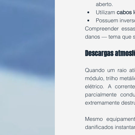
aberto.
Utilizam 
cabos 
Possuem inverso
Compreender essas 
danos — tema que s
Descargas atmosfér
Quando um raio at
módulo, trilho metál
elétrico. A corre
parcialmente conduz
extremamente destru
Mesmo equipamento
danificados instant