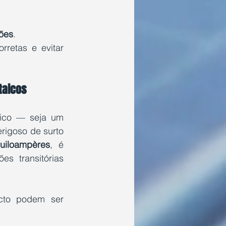
sões
.
retas e evitar 
taicos
aico — seja um 
rigoso de surto 
uiloampères
, é 
s transitórias 
cto podem ser 