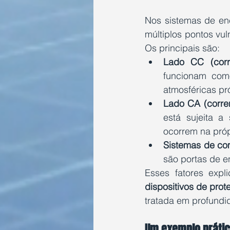
Nos sistemas de ener
múltiplos pontos vul
Os principais são:
Lado CC (corre
funcionam como
atmosféricas pr
Lado CA (corren
está sujeita 
ocorrem na próp
Sistemas de co
são portas de e
dispositivos de prot
tratada em profundi
Um exemplo prátic