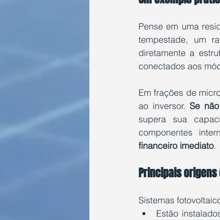
Pense em uma residê
tempestade, um ra
diretamente a estr
conectados aos mód
Em frações de micro
ao inversor. 
Se
 não
supera sua capac
componentes inter
financeiro imediato
.
Principais origens
Sistemas fotovoltaic
Estão instalado