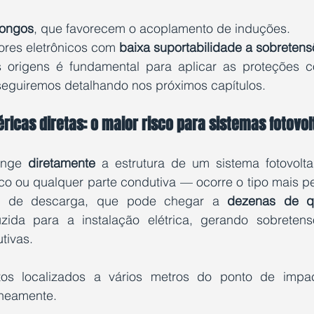
longos
, que favorecem o acoplamento de induções.
res eletrônicos com 
baixa suportabilidade a sobreten
origens é fundamental para aplicar as proteções cor
eguiremos detalhando nos próximos capítulos.
icas diretas: o maior risco para sistemas fotovol
inge 
diretamente
 a estrutura de um sistema fotovolt
ico ou qualquer parte condutiva — ocorre o tipo mais pe
nte de descarga, que pode chegar a 
dezenas de q
ida para a instalação elétrica, gerando sobretensõe
tivas.
s localizados a vários metros do ponto de impa
aneamente.