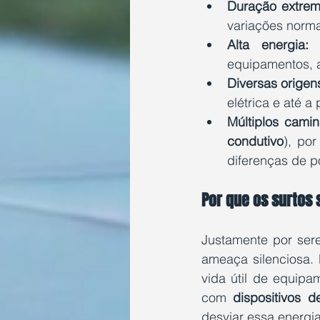
Duração extrem
variações norma
Alta energia:
 
equipamentos, at
Diversas origen
elétrica e até a
Múltiplos cami
condutivo
), po
diferenças de po
Por que os surtos 
Justamente por sere
ameaça silenciosa.
vida útil de equipam
com 
dispositivos 
desviar essa energi