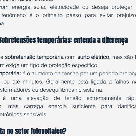
om energia solar, eletricidade ou deseja proteger s
fenômeno é o primeiro passo para evitar prejuízos
ma.
 Sobretensões temporárias: entenda a diferença
e 
sobretensão temporária
 com 
surto elétrico
, mas são
um exige um tipo de proteção específico.
porária:
 é o aumento da tensão por um período prolon
 ou até minutos. Geralmente está ligada a falhas na 
nsformadores ou desequilíbrios no sistema.
 é uma elevação de tensão extremamente rápi
s, mas carrega energia suficiente para danifica
trônicos sensíveis.
ta no setor fotovoltaico?