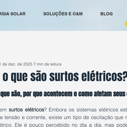
RGIA SOLAR
SOLUÇÕES E O&M
BLOG
1 de dez. de 2025
7 min de leitura
 o que são surtos elétricos
e 5 estrelas.
 o que são, por que acontecem e como afetam seu
 em 
surtos elétricos
? Embora os sistemas elétricos est
de tensão e corrente, existe um tipo de oscilação que 
létrico. Ele é pouco percebido no dia a dia, mas pod