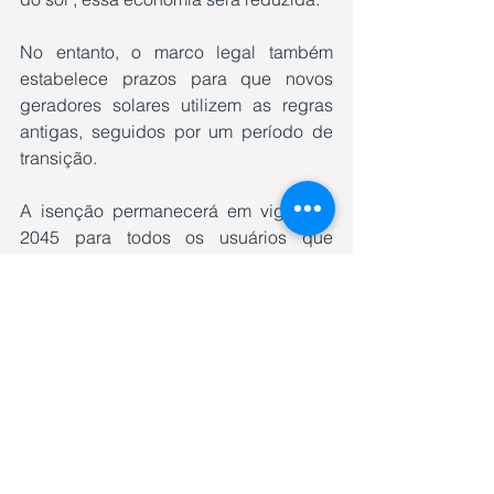
No entanto, o marco legal também 
estabelece prazos para que novos 
geradores solares utilizem as regras 
antigas, seguidos por um período de 
transição.
A isenção permanecerá em vigor até 
2045 para todos os usuários que 
instalarem sistemas fotovoltaicos 
conectados à rede dentro de 12 meses 
da nova lei em 7 de janeiro de 2022, e 
aqueles que já instalaram sistemas 
antes dessa data...
Isso significa que até 7 de janeiro de 
2023, aqueles que usam energia solar 
em suas residências estarão isentos da 