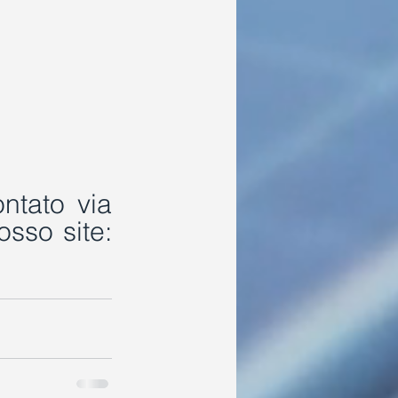
tato via 
  ou através de nosso site: 