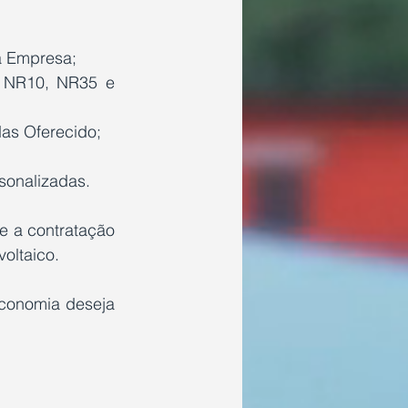
a Empresa;
 NR10, NR35 e 
das Oferecido;
sonalizadas.
e a contratação 
voltaico.
economia deseja 