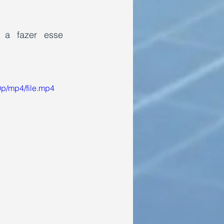
a fazer esse 
p/mp4/file.mp4