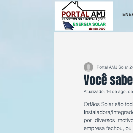
ENE
All Posts
Portal AMJ Solar
2
Você sabe
Atualizado:
16 de ago. d
Avaliado com NaN d
Orfãos Solar são to
Instaladora/Integra
por diversos moti
empresa fechou, ou