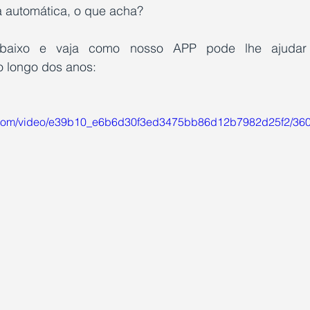
a automática, o que acha?
abaixo e vaja como nosso APP pode lhe ajudar 
 longo dos anos:
tic.com/video/e39b10_e6b6d30f3ed3475bb86d12b7982d25f2/360