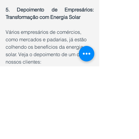
5. Depoimento de Empresários: 
Transformação com Energia Solar
Vários empresários de comércios, 
como mercados e padarias, já estão 
colhendo os benefícios da energia 
solar. Veja o depoimento de um de 
nossos clientes:
"Antes de instalar a energia solar, 
nossa conta de energia era um dos 
maiores custos do nosso mês. Mas 
desde que instalamos os painéis 
solares, nossa conta caiu para menos 
da metade. O processo foi rápido, 
simples e sem complicações!"
A energia solar fotovoltaica é, sem 
dúvida, uma das melhores opções 