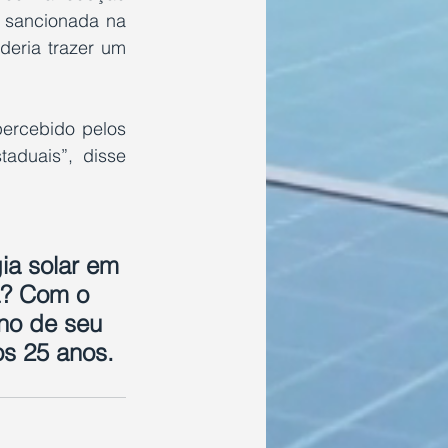
 sancionada na 
eria trazer um 
ercebido pelos 
aduais”, disse 
a solar em 
a? Com o 
no de seu 
s 25 anos. 