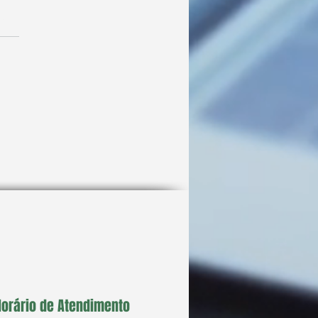
las.
ações
gens de Escolher o Portal
olar em São Paulo
Horário de Atendimento