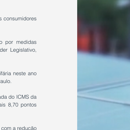
s consumidores 
do por medidas 
r Legislativo, 
ária neste ano 
aulo.
rada do ICMS da 
is 8,70 pontos 
z com a redução 