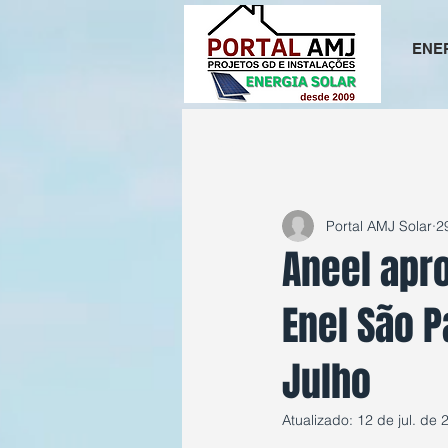
ENE
All Posts
Portal AMJ Solar
2
Aneel apr
Enel São 
Julho
Atualizado:
12 de jul. de 
Avaliado com NaN d