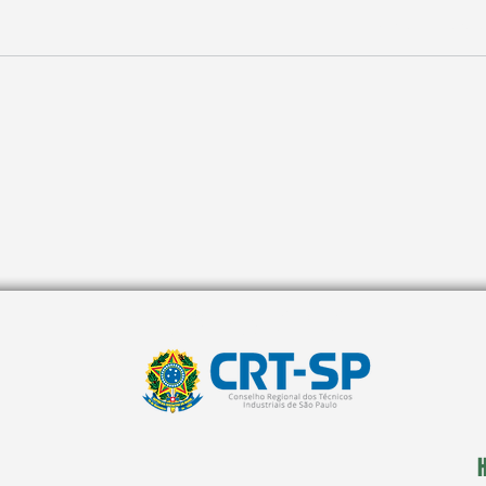
Avaliado com 0 de 5 estre
Ainda sem avali
Painéis Solares com Frame de
Vanta
Compósito: Vale a Pena para os
AMJ S
Integradores? Conheça as
Vantagens, Desvantagens e a
Melhor Forma de Fazer o
CERTIFICADO PELO
Içamento com Segurança