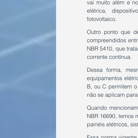
vai muito além e no
elétrica, disposi
fotovoltaico. 
Outro ponto que d
compreendidos entr
NBR 5410, que trata
corrente contínua. 
Dessa forma, mesm
equipamentos elétri
B, ou C permitem o
não se aplicam para
Quando mencionamo
NBR 16690, temos ma
painéis elétricos, s
Essa norma vigente 