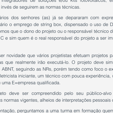
integradores de soluções e/ou kits fotovoltaicos, e
o invés de seguirem as normas técnicas.
rios dos senhores (as) já se depararam com express
sário o emprego de string box, dispensado o uso de DP
mos que o dono do projeto ou o responsável técnico do 
u C e sim quem é o real responsável do projeto a ser i
 novidade que vários projetistas efetuam projetos par
s que realmente irão executá-lo. O projeto deve sim
 ABNT, seguindo as NRs, porém tendo como foco o exe
etricista iniciante, um técnico com pouca experiência,
u uma E=empresa qualificada. 
jeto deve ser compreendido pelo seu público-alv
 normas vigentes, alheios de interpretações pessoais o
ntação, perguntamos a uma turma em formação quem j