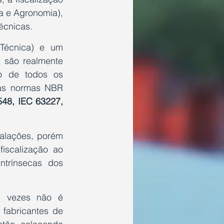
 e Agronomia), 
écnicas.
écnica) e um 
 são realmente 
o de todos os 
 as normas NBR 
8, IEC 63227, 
alações, porém 
iscalização ao 
trínsecas dos 
s vezes não é 
 fabricantes de 