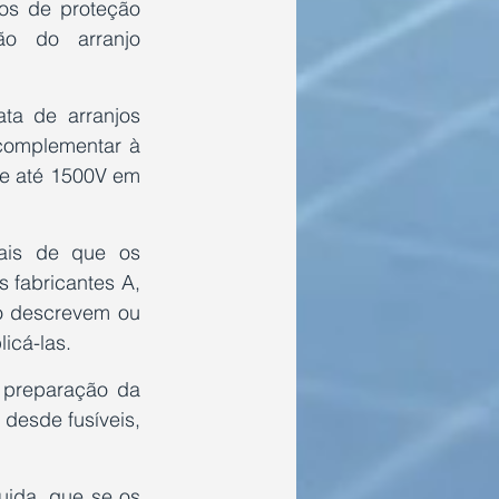
vos de proteção 
ão do arranjo 
a de arranjos 
complementar à 
e até 1500V em 
ais de que os 
fabricantes A, 
 descrevem ou 
icá-las. 
preparação da 
esde fusíveis, 
ida, que se os 