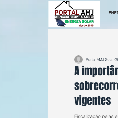
ENE
All Posts
Portal AMJ Solar
2
A importâ
sobrecorr
vigentes
Avaliado com NaN d
Fiscalização pelas e