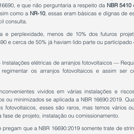
16690, e que não perguntaria a respeito da 
NBR 5410
 
ssim como a 
NR-10
, essas eram básicas e dignas de es
il consulta. 
a e perplexidade, menos de 10% dos futuros projeti
0 e cerca de 50% já haviam lido parte ou participado d
nstalações elétricas de arranjos fotovoltaicos — Requis
 regimentar os arranjos fotovoltaicos e assim ser 
nconvenientes vividos em várias instalações e riscos
os ou minimizados se aplicada a NBR 16690:2019. Quan
 fotovoltaicos, esses são raros, mas temos vários ou
a fase de projeto, instalação ou comissionamento.
e pregam que a NBR 16690:2019 somente trate de string