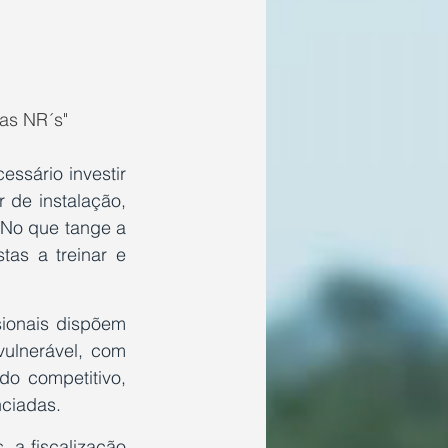
as NR´s"
ssário investir 
de instalação, 
No que tange a 
as a treinar e 
ionais dispõem 
ulnerável, com 
o competitivo, 
ciadas. 
a fiscalização 