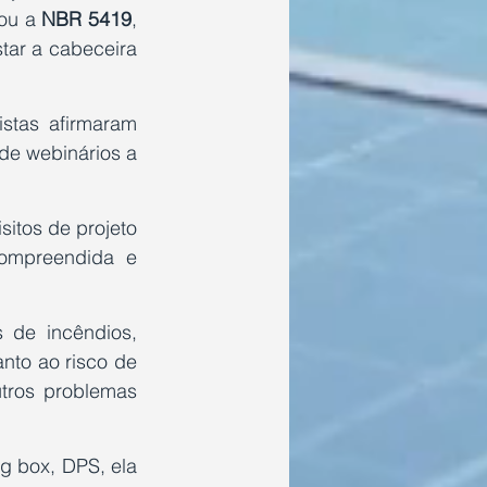
ou a 
NBR 5419
, 
tar a cabeceira 
stas afirmaram 
e webinários a 
itos de projeto 
compreendida e 
 de incêndios, 
to ao risco de 
tros problemas 
 box, DPS, ela 