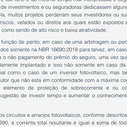
s de investimentos e ou seguradoras dedicassem alguns 
a, muitos projetos perderiam seus investidores ou su
iscos, velados ou diretos aos quais estão expostos e
 como sendo de alto risco e baixa atratividade. 
função de perito, em caso de uma arbitragem ou períci
os somente na NBR 16690:2019 para talvez, em caso d
a o não pagamento do prêmio do seguro, uma vez que
idamente implantado e isso não somente em caso da
pal como o caso de um inversor fotovoltaico, mas t
utor que não esta em conformidade com a máxima cor
m elemento de proteção de sobrecorrente e ou corr
ugestão de investir tempo e aumentar o conhecimento
s circuitos e arranjos fotovoltaicos, conforme descritos 
0, a corrente total resultante é igual a soma de toda