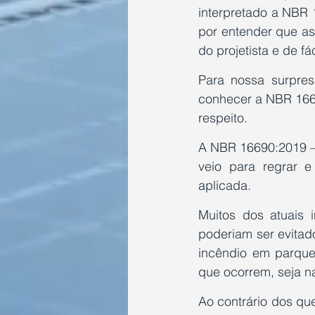
interpretado a NBR 
por entender que a
do projetista e de fác
Para nossa surpres
conhecer a NBR 1669
respeito. 
A NBR 16690:2019 – I
veio para regrar e
aplicada.
Muitos dos atuais i
poderiam ser evitad
incêndio em parques
que ocorrem, seja n
Ao contrário dos qu