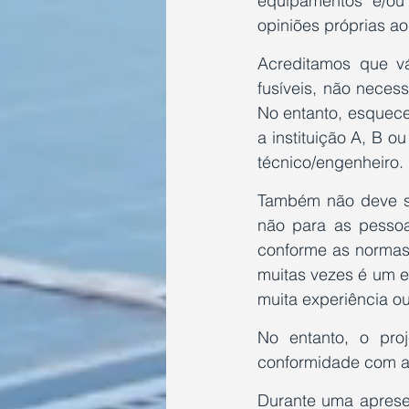
equipamentos e/ou 
opiniões próprias a
Acreditamos que vá
fusíveis, não neces
No entanto, esquece
a instituição A, B o
técnico/engenheiro.
Também não deve ser
não para as pessoa
conforme as normas
muitas vezes é um el
muita experiência o
No entanto, o pro
conformidade com as
Durante uma aprese