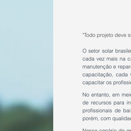
"Todo projeto deve 
O setor solar brasil
cada vez mais na ca
manutenção e repara
capacitação, cada v
capacitar os profissi
No entanto, em meio
de recursos para in
profissionais de b
porém, com qualidad
Nesse cenário de gr