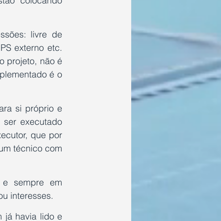
stão colocando 
ões: livre de 
S externo etc. 
projeto, não é 
mplementado é o 
a si próprio e 
 ser executado 
cutor, que por 
 um técnico com 
o e sempre em 
u interesses.
á havia lido e 