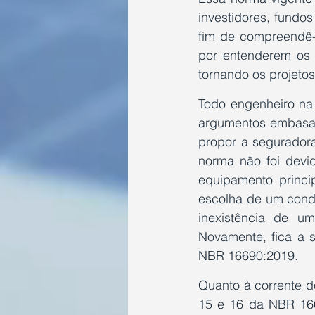
investidores, fundo
fim de compreendê-l
por entenderem os r
tornando os projetos
Todo engenheiro na 
argumentos embasad
propor a segurador
norma não foi dev
equipamento princi
escolha de um cond
inexistência de u
Novamente, fica a s
NBR 16690:2019.
Quanto à corrente do
15 e 16 da NBR 1669