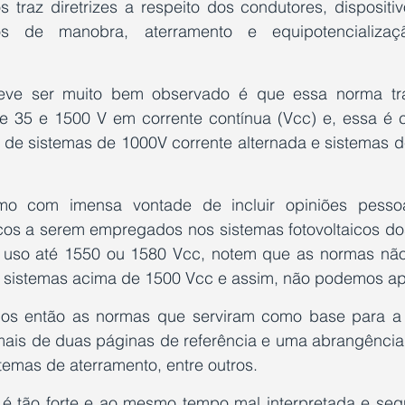
s traz diretrizes a respeito dos condutores, dispositi
tivos de manobra, aterramento e equipotencializaç
eve ser muito bem observado é que essa norma trat
e 35 e 1500 V em corrente contínua (Vcc) e, essa é 
 de sistemas de 1000V corrente alternada e sistemas d
o com imensa vontade de incluir opiniões pesso
cos a serem empregados nos sistemas fotovoltaicos dos 
 uso até 1550 ou 1580 Vcc, notem que as normas não
 sistemas acima de 1500 Vcc e assim, não podemos apl
s então as normas que serviram como base para a 
is de duas páginas de referência e uma abrangência d
istemas de aterramento, entre outros.
é tão forte e ao mesmo tempo mal interpretada e segu