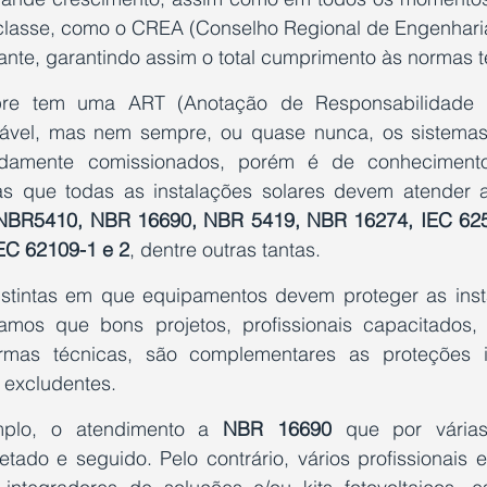
classe, como o CREA (Conselho Regional de Engenharia
ante, garantindo assim o total cumprimento às normas t
re tem uma ART (Anotação de Responsabilidade T
nsável, mas nem sempre, ou quase nunca, os sistemas
vidamente comissionados, porém é de conheciment
stas que todas as instalações solares devem atender
NBR5410, NBR 16690, NBR 5419, NBR 16274, IEC 6254
IEC 62109-1 e 2
, dentre outras tantas.
istintas em que equipamentos devem proteger as inst
mos que bons projetos, profissionais capacitados, f
rmas técnicas, são complementares as proteções in
excludentes. 
mplo, o atendimento a 
NBR 16690
 que por vária
tado e seguido. Pelo contrário, vários profissionais e