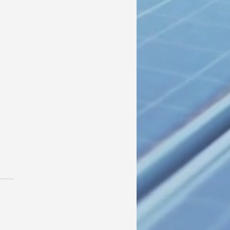
las.
ações