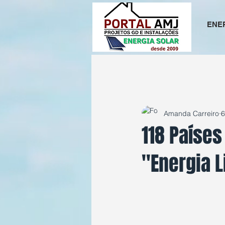
ENE
All Posts
Amanda Carreiro
6
118 Países
''Energia 
Avaliado com NaN d