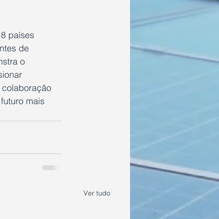
18 países 
ntes de 
stra o 
ionar 
A colaboração 
futuro mais 
Ver tudo