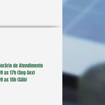
gens de Escolher o Portal
olar em São Paulo
Horário de Atendimento
09 as 17h (Seg-Sex)
09 as 15h (Sáb)