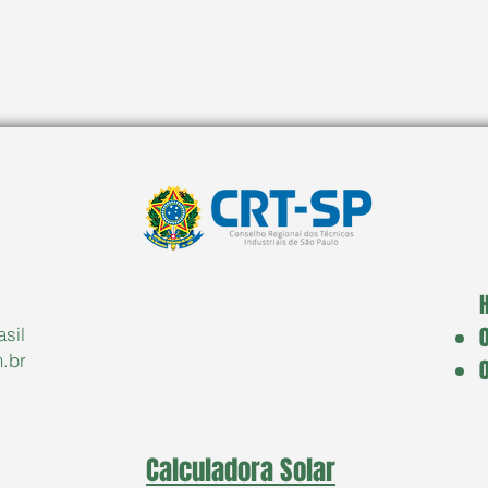
Painéis Solares com Frame de
Vanta
Compósito: Vale a Pena para os
AMJ S
Integradores? Conheça as
Vantagens, Desvantagens e a
Melhor Forma de Fazer o
CERTIFICADO PELO
Içamento com Segurança
asil
.br
Calculadora Solar